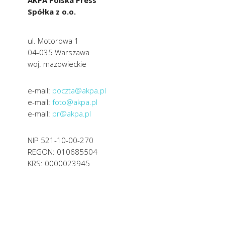
AKPA Polska Press
Spółka z o.o.
ul. Motorowa 1
04-035 Warszawa
woj. mazowieckie
e-mail:
poczta@akpa.pl
e-mail:
foto@akpa.pl
e-mail:
pr@akpa.pl
NIP 521-10-00-270
REGON: 010685504
KRS: 0000023945