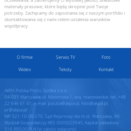
oczekiwania, a zaoferujemy Ci wysokiej jakości, unikatowe
materiały prasowe, które będą skrojone pod Twoje
potrzeby. Zachęcamy do zapoznania się z naszym portfolio i
skontaktowania się z nami celem ustalenia warunków
współpracy.
O firmie
Serwis TV
Foto
Wideo
Teksty
Kontakt
AKPA Polska Press Spółka z o.o.
04-035 Warszawa, ul. Motorowa 1, woj. mazowieckie, tel. +48
22 646 61 61, e-mail: poczta@akpa.pl, foto@akpa.pl,
pr@akpa.pl
NIP 521-10-00-270, Sąd Rejonowy dla m.st. Warszawy, XIV
Wydział Gospodarczy KRS 0000023945, Kapitał zakładowy
516.900,00 PLN (w całości opłacony)